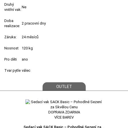
Druhý
Ne
vnitřní vak:
Doba
2 pracovní dny
realizace:
Záruka:
24 měsíců
Nosnost
120 kg
Pro děti
ano
Tvar pytle
válec
OUTLET
DOPRAVA ZDARMA
VÍCE BAREV
Sedací vak SACK Basic – Pohodlné Sezení za...