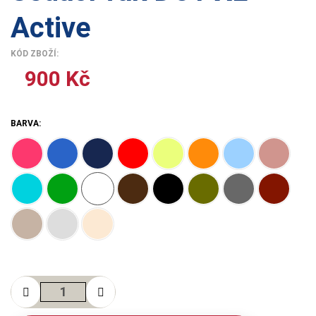
Active
KÓD ZBOŽÍ:
900 Kč
BARVA: