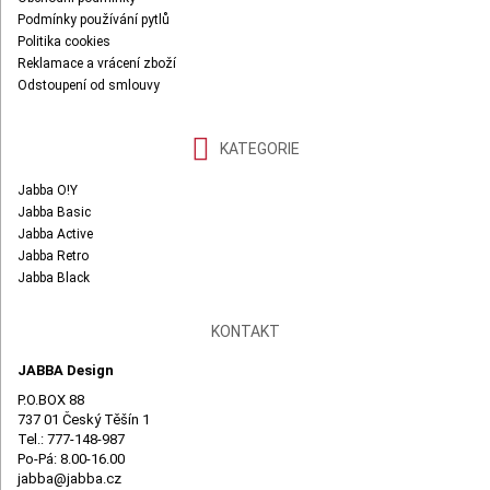
Podmínky používání pytlů
Politika cookies
Reklamace a vrácení zboží
Odstoupení od smlouvy
KATEGORIE
Jabba O!Y
Jabba Basic
Jabba Active
Jabba Retro
Jabba Black
KONTAKT
JABBA Design
P.O.BOX 88
737 01 Český Těšín 1
Tel.: 777-148-987
Po-Pá: 8.00-16.00
jabba@jabba.cz