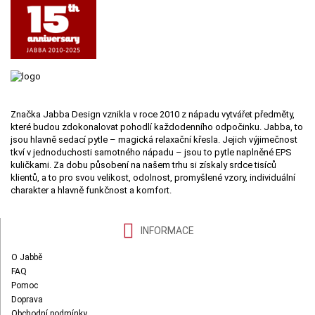
Značka Jabba Design vznikla v roce 2010 z nápadu vytvářet předměty,
které budou zdokonalovat pohodlí každodenního odpočinku. Jabba, to
jsou hlavně sedací pytle – magická relaxační křesla. Jejich výjimečnost
tkví v jednoduchosti samotného nápadu – jsou to pytle naplněné EPS
kuličkami. Za dobu působení na našem trhu si získaly srdce tisíců
klientů, a to pro svou velikost, odolnost, promyšlené vzory, individuální
charakter a hlavně funkčnost a komfort.
INFORMACE
O Jabbě
FAQ
Pomoc
Doprava
Obchodní podmínky